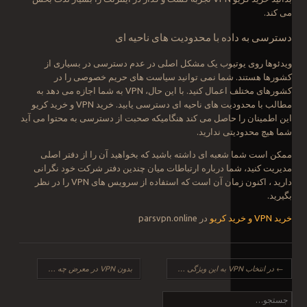
می کند.
دسترسی به داده با محدودیت های ناحیه ای
ویدئوها روی یوتیوب یک مشکل اصلی در عدم دسترسی در بسیاری از
کشورها هستند. شما نمی توانید سیاست های حریم خصوصی را در
کشورهای مختلف اعمال کنید. با این حال، VPN به شما اجازه می دهد به
مطالب با محدودیت های ناحیه ای دسترسی یابید. خرید VPN و خرید کریو
این اطمینان را حاصل می کند هنگامیکه صحبت از دسترسی به محتوا می آید
شما هیچ محدودیتی ندارید.
ممکن است شما شعبه ای داشته باشید که بخواهید آن را از دفتر اصلی
مدیریت کنید، شما درباره ارتباطات میان چندین دفتر شرکت خود نگرانی
دارید ، اکنون زمان آن است که استفاده از سرویس های VPN را در نظر
بگیرید.
خرید VPN و خرید کریو
در parsvpn.online
ناوبری نوشته
←
در انتخاب VPN به این ویژگی ها دقت کنید
بدون VPN در معرض چه خطراتی خواهید بود؟
جست‌وجو