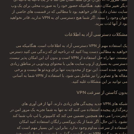
دیگر تغییر مکان دهید. هنگامیکه حضور خود را به صورت محلی برای یک وب
سایت نشان دادید، قادر خواهید بود تا مطالبی که در قسمت های خاصی از
جهان وجود را ببینید. اگر شما هیچ دسترسی ای به VPN ندارید، قادر نخواهید
بود از آنها لذت ببرید.
مشکلات دسترسی آزاد به اطلاعات
یک استفاده مهم از VPN دسترسی آزاد به اطلاعات است. هنگامیکه می
خواهید به مطالبی دست پیدا کنید که درناحیه ای که زندگی می کنید دسترس
نیستند، تنها راه حل استفاده از VPN است و بدون آن این امکان پذیر نیست.
دسترسی به بسیاری از وب سایت هایی با محتوای ویدئویی در مناطق زیادی
محدود شده است. این نوع از محدودیت تنها برای ویدئو ها نیست و برخی
مقاله ها و تصاویر را نیز شامل می شود. با استفاده از VPN شما به آسانی
می توانید بر این مشکلات غلبه کنید.
بدون کاستن از سرعت VPN
شبکه های VPN جدید پیچیدگی های زیادی دارند. آنها از فن آوری های
رمزگذاری پیچیده استفاده می کنند که نه تنها به شما تجربه یک مرور امن در
اینترنت را می دهد همچنین تضمین می کند که کامپیوتر یا لپ تاپ شما کند
نشود. با این حال، اگر شما از یک پروکسی رایگان استفاده کنید امکان
استفاده از سرعت مداوم وجود ندارد. بنابراین، این بسیار مهم است که
بدانید خرید کریو VPN تجربه گشت و گذار در اینترنت را بسیار لذت بخش