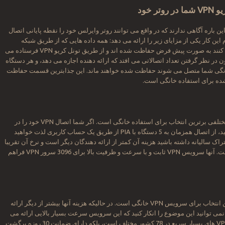
یو
VPN
شما در روتر خود
ین باره آگاهی ندارند که در واقع می توانند روتر وایرلس خود را نقطه پایانی اتصال
نجام این کار یکی از مزایای زیر را ارائه می دهد: همه داده هایی که از طریق شبکه
خانگی شما گذر می کنند به صورت پیش فرض حفاظت شده اند و از طریق تونل کریو VPN فرستاده می
ن در نظر گرفتن تعداد اتصالاتی می افتد که ارائه دهنده اجازه می دهد، و هر دستگاه
انگی شما متصل می شوند حفاظت شده خواهند ماند. این جذابترین قسمت حفاظت
PIA VPN به دلایل مختلفی برترین انتخاب برای استفاده خانگی است. اگر شما اتصال VPN خود را در
روتر خود محدود نکنید، از اتصال همزمان به 5 دستگاه با PIA از طریق یک حساب کاربری لذت خواهید
راک سالیانه داشته باشید هزینه آن کمتر از ارائه دهندگان دیگر است و نرخ آن تقریبا
ماهیانه 3.33 دلار است. آنها سرویس VPN ثابت و با سرعت و ظرفیت بالا برای 3096 سرور VPN فراهم
ExpressVPN دومین انتخاب برای سرویس VPN خانگی است. در حالیکه هزینه آنها بیشتر از دیگر ارائه
ی توانید این موضوع را انکار کنید که این سرویس سرعت بسیار بالایی ارائه می
دهد. نه تنها دارای VPN های بسیار سریع در 78 کشور مختلف است، بلکه دارای ضمانت 30 روزه برگشت