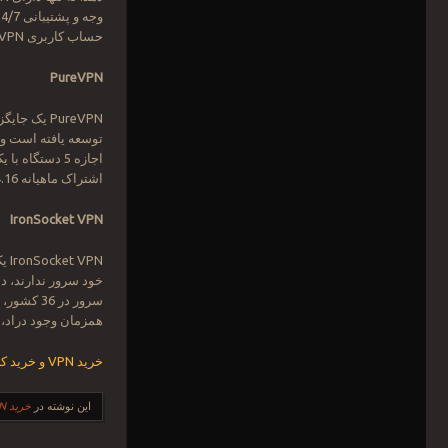
حساب کاربری VPN به آن وصل شوند.
PureVPN
اشتراک ماهیانه 4.16 دلار در ماه می باشند.
IronSocket VPN
VPN
همزمان وجود دراد، آنها قیمت معقول 4.16 دلار
خرید VPN و خرید کریو
این نوشته در
خرید VPN