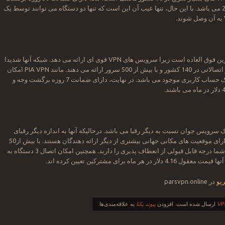
وجه و پشتیبانی 24/7 می باشد. با این حال، تنها عیب آن این است که تنها دو دستگاه می توانند توسط یک
PureVPN یک جایگزین فوق العاده است زیرا سرویس های VPN قوی ای ارائه می دهد. شبکه آنها شدیدا
توسعه یافته است و اتصالاتی در 140 کشور و با بیش از 500 سرور ارائه می دهند. مانند PIA VPN امکان
اجازه 5 دستگاه با یک حساب کاربری موجود می باشد. در نهایت، دارای ضمانت 7 روزه برگشت وجه و
IronSocket  یک سرویس جوان نسبت به دیگر رقبا می باشد. درحالیکه آنها به اندازه دیگر رقبای
خود سرور ندارند، دارای موقعیت های مکانی جهانی بیشتری از دیگر ارائه دهندگان هستند. با بیش از50
سرور در 36 کشور، شما درجه قابل قبولی از انعطاف پذیری را دارید. همچنین امکان اتصال 3 دستگاه به
 در هر ماه برای مشترکین تعیین کرده اند.
در parsvpn.online
ارسال شده است. افزودن
پیوند یکتا
به علاقه‌مندی‌ها.