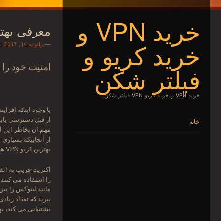
خرید VPN و
معرفی بهترین VPN ها برای ا
خرید کریو و
ژانویه 14, 2017
ب
امنیت خود را با خرید کریو VPN 
فیلتر شکن
خرید VPN و خرید کریو VPN فیلتر شکن
با وجود اینکه افزا
فهرست
رفتن به نوشته‌ها
از قبل دسترسی یابیم
خانه
مهم آن بخاطر این ا
از آنجاییکه بسیاری 
بهترین کریو VPN ها برای استفاده در خانه کدامند؟
اکثریت قریب به اتف
را استفاده می کنند.
مانند لینوکس را نیز
ببرید که تعداد زیاد
پشتیبانی می کند، بهتر