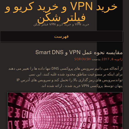
خرید VPN و خرید کریو و
فیلتر شکن
خرید VPN و خرید کریو VPN فیلتر شکن
فهرست
مقایسه نحوه عمل VPN و Smart DNS
رفتن به نوشته‌ها
ژانویه 6, 2017
بدست
SOROUSH
از آنجاکه می دانیم سرویس های پروکسی DNS تنها داده ها را تغییر می دهند
برای اینکه بر ممنوعیت مناطق محدود شده غلبه کنند، این نمی
تواندسرویس های رمز گذاری بالا را تحمل کند و سرویس های آدرس IP
پنهان توسط پروکسی VPN خرید شده ، ارائه شده اند.