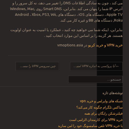
می کند ، چون به سادگی اطلاعات DNS را تغییر می دهد، نه کل سرور را و
آدرس IP شما را پنهان می کند. بنابراین، Smart DNS روی Windows, Mac,
Apple TV ، دستگاه های iOS ، دستگاه های Android ، Xbox, PS3, Wii,
Roku, دستگاه های BB و غیره کار می کند.
بنابراین، اینکه شما می خواهید چه کنید ، عملکرد یا امنیت به عنوان اولویت
هستند. هر گزینه را بر اساس این موارد انتخاب کنید .
خرید VPN و خرید کریو
در vmoptions.asia
ناوبری نوشته
←
آیا پروکسی به اندازه VPN امنیت دارد؟
چین سرویس VPN را مسدود کرد
→
جست‌وجو
نوشته‌های تازه
شبکه های وایرلس و خرید vpn
ساکس تلگرام چگونه کار می‌کند؟
فیلترشکن رایگان برای همه
خرید VPN برای کارمندان الزامی است
با خرید VPN تلفن سامسونگ خود را امن سازید