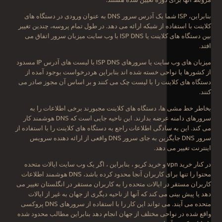
بنابراین، ISP شما یک آدرس سرور DNS به عنوان ورودی در دستگاه های
کلاینت با استفاده از شبکه ارائه می دهد. در طول تمام پروسه، چندین تغییر
بین دستگاه های کلاینت یا ISP DNS با وب سایت میزبان سرور اتفاق می
افتد.
میزبان های وب سایت یا سرورهای ISP DNS با لیست های آدرس IP مسدود
از کشورها یا نواحی خسته شده اند بنابراین هردرخواست بوجود آمده از
دستگاه های کلاینت را با لیست چک می کنند و بر اساس آن مجوز صادر می
کنند.
بخاطر خط مشی ها، دستگاه های کلاینت مجبورند برخی اطلاعات را به
سرورهای دامنه عرضه بدارند. این ناحیه جایی است که DNS هوشمند کار
می کند. این به سادگی اطلاعات راجع به دستگاه های کلاینت را با استفاده از
سرور DNS جایگزین به جای سرور DNS واقعی از ارائه دهنده سرویس
اینترنت تغییر می دهد.
در کنار خرید vpn و خرید کریو ، بنابراین ، اگر یک وب سایت ایالات متحده
محتوا را تنها برای کاربران آنجا محدود کرده باشد، DNS هوشمند اطلاعات
کاربران مستقر در ایالات متحده را به کاربران مستقر در انگلستان تغییر می
دهد یا پیش بینی می کند که آنها از ناحیه دیگری از جهان به غیر از ایالات
متحده می آیند. می تواند این کار را با استفاده از سرورهای DNS پروکسی
واقع شده در نواحی مختلف از جهان انجام دهد بنابراین مطالب محدود شده