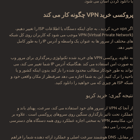
یا دانلود کردن آسان می شود.
پروکسی خرید
VPN
چگونه کار می کند
اگر vpn خرید کردید ، به جای اینکه دستگاه یا اطلاعات ISP را تغییر دهیم،
VPN (Virtual Private Network) موجب می شود که کاربران روی کل شبکه
های مختلف از سرور ها به عنوان یک واسطه و آدرس IP را به طور کامل
تغییر دهد.
به علاوه، پروکسی VPN های خرید شده تکنولوژی رمزگذاری برای مرور وب
به صورت امن استفاده می کند .هنگامیکه آدرس IP شما تغییر می کند، می
تواند به طور خودکار مطالب محدود شده را باز کند بدون اینکه کشور و یا
ناحیه را ترک کنید. این به شما اجازه می دهد صرفنظر از مکان واقعی خود و
شبکه ISP هر چیزی که می خواهید را دانلود کنید.
نتیجه گیری: خرید کریو
از آنجا که VPN از سرور های خود استفاده می کند، سرعت، پهنای باند و
عملکرد تحت تاثیر بارگذاری سنگین روی سروهای پروکسی است . علاوه بر
این، مکانیسم VPN به سختی اجازه عملکرد روی همه دستگاه های دسترسی
اینترنت را می دهد.
در مقابل، DNS هوشمند سرعت اصلی و عملکرد ارائه دهنده شما را فراهم