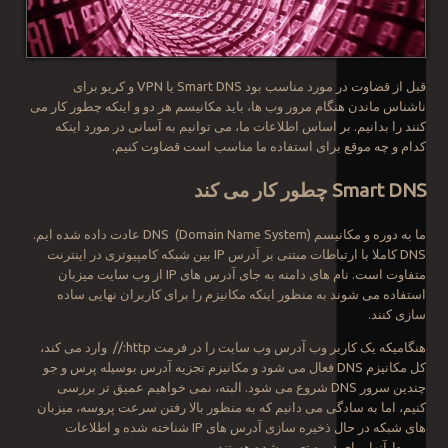
قبل از قضاوت در مورد مناسب بود Smart DNS یا VPN و کریو برای
ناشناس ماندن هنگام مرور وب ها، باید مکانیسم هر دو و اینکه چطور کار می
کنند را بدانیم. بر اساس اطلاعات ما، می توانیم به آسانی در مورد اینکه
کدام و چه موقع برای استفاده ما مناسب است قضاوت کنیم.
Smart DNS چطور کار می کند
ما به دوره و مکانیسم DNS (Domain Name System) عادت داده شده ایم.
DNS کاملا با ارتباطات مبتنی بر آدرس IP بین شبکه کامپیوتری در اینترنت
متفاوت است. نام های دامنه به جای آدرس های IP از وب سایت میزبان
استفاده می شوند به منظور اینکه مکانیزم را برای کاربران نهایی ساده
سازی کنند.
هنگامیکه یک کاربر وب آدرس وب سایت را در فرمت http:// وارد می کند،
کل مکانیزم DNS فعال می شود و مکانیزم تجزیه آدرس بوسیله پرس و جو
چندین سرور DNS شروع می شود. البته، نمی خواهیم عمیق تر بررسی
کنیم، اما به سادگی می دانیم که به منظور بالا رفتن سرعت پروسه، میزبان
های شبکه در حال ذخیره سازی آدرس های IP شناخته شده و اطلاعات
مروبط آنها برای دوره تعیین شده هستند.