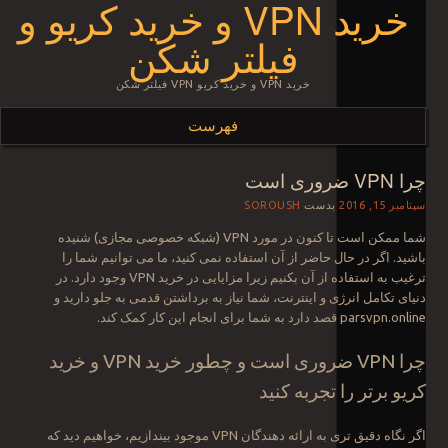
خرید VPN و خرید کریو و
فیلتر شکن
خرید VPN و خرید کریو VPN فیلتر شکن
فهرست
چرا VPN ضروری است
رفتن به نوشته‌ها
سپتامبر 15, 2016
بدست
SOROUSH
شما ممکن است تا کنون در مورد VPN (شبکه خصوصی مجازی) شنیده
باشید. اگر در حال حاضر از آن استفاده نمی کنید، ما می توانیم شما را
ترغیب به استفاده از آن بکنیم زیرا مزایایی در خرید VPN وجود دارد. در
دنیای تکامل انرژی و اینترنت، شما نیاز به برداشتن قدمی به جلو دارید و
parsvpn.online قصد دارد به شما برای انجام این کار کمک کند.
چرا VPN ضروری است و چطور خرید VPN و خرید
کریو برتر را تجربه کنید
اگر نگاه دقیق تری به ارائه دهندگان VPN موجود بیندازیم، خواهیم دید که