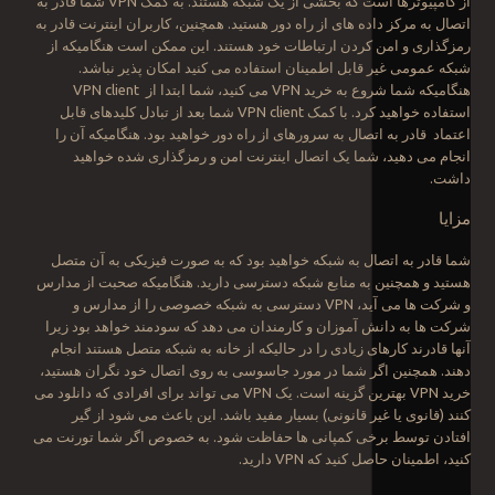
از کامپیوترها است که بخشی از یک شبکه هستند. به کمک VPN شما قادر به
اتصال به مرکز داده های از راه دور هستید. همچنین، کاربران اینترنت قادر به
رمزگذاری و امن کردن ارتباطات خود هستند. این ممکن است هنگامیکه از
شبکه عمومی غیر قابل اطمینان استفاده می کنید امکان پذیر نباشد.
هنگامیکه شما شروع به خرید VPN می کنید، شما ابتدا از VPN client
استفاده خواهید کرد. با کمک VPN client شما بعد از تبادل کلیدهای قابل
اعتماد قادر به اتصال به سرورهای از راه دور خواهید بود. هنگامیکه آن را
انجام می دهید، شما یک اتصال اینترنت امن و رمزگذاری شده خواهید
داشت.
مزایا
شما قادر به اتصال به شبکه خواهید بود که به صورت فیزیکی به آن متصل
هستید و همچنین به منابع شبکه دسترسی دارید. هنگامیکه صحبت از مدارس
و شرکت ها می آید، VPN دسترسی به شبکه خصوصی را از مدارس و
شرکت ها به دانش آموزان و کارمندان می دهد که سودمند خواهد بود زیرا
آنها قادرند کارهای زیادی را در حالیکه از خانه به شبکه متصل هستند انجام
دهند. همچنین اگر شما در مورد جاسوسی به روی اتصال خود نگران هستید،
خرید VPN بهترین گزینه است. یک VPN می تواند برای افرادی که دانلود می
کنند (قانوی یا غیر قانونی) بسیار مفید باشد. این باعث می شود از گیر
افتادن توسط برخی کمپانی ها حفاظت شود. به خصوص اگر شما تورنت می
کنید، اطمینان حاصل کنید که VPN دارید.