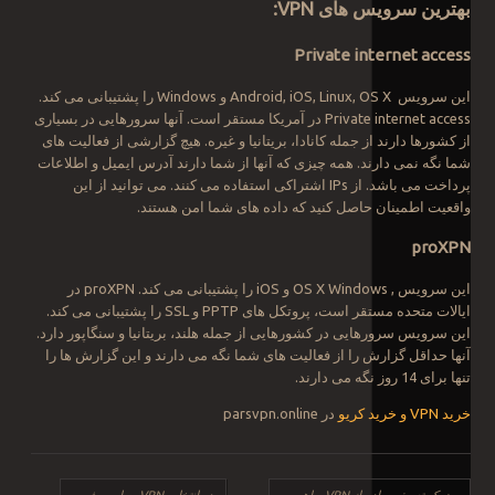
بهترین
سرویس
های
VPN
:
Private internet access
این سرویس Android, iOS, Linux, OS X و Windows را پشتیبانی می کند.
Private internet access در آمریکا مستقر است. آنها سرورهایی در بسیاری
از کشورها دارند از جمله کانادا، بریتانیا و غیره. هیچ گزارشی از فعالیت های
شما نگه نمی دارند. همه چیزی که آنها از شما دارند آدرس ایمیل و اطلاعات
پرداخت می باشد. از IPs اشتراکی استفاده می کنند. می توانید از این
واقعیت اطمینان حاصل کنید که داده های شما امن هستند.
proXPN
این سرویس , OS X Windows و iOS را پشتیبانی می کند. proXPN در
ایالات متحده مستقر است، پروتکل های PPTP و SSL را پشتیبانی می کند.
این سرویس سرورهایی در کشورهایی از جمله هلند، بریتانیا و سنگاپور دارد.
آنها حداقل گزارش را از فعالیت های شما نگه می دارند و این گزارش ها را
تنها برای 14 روز نگه می دارند.
خرید VPN و خرید کریو
در parsvpn.online
ناوبری نوشته
←
یک تعریف ساده از VPN و اهمیت آن
در انتخاب VPN به این ویژگی ها دقت کنید
→